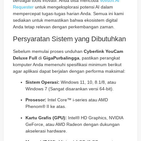
berbagai tools inovatif. Anda bisa mencoba
Vovsoft AI
Requester
untuk mengeksplorasi potensi AI dalam
mempercepat tugas-tugas harian Anda. Semua ini kami
sediakan untuk memastikan bahwa ekosistem digital
Anda tetap relevan dengan perkembangan zaman.
Persyaratan Sistem yang Dibutuhkan
Sebelum memulai proses unduhan
Cyberlink YouCam
Deluxe Full
di
GigaPurbalingga
, pastikan perangkat
komputer Anda memenuhi spesifikasi minimum berikut
agar aplikasi dapat berjalan dengan performa maksimal:
Sistem Operasi:
Windows 11, 10, 8.1/8, atau
Windows 7 (Sangat disarankan versi 64-bit).
Prosesor:
Intel Core™ i-series atau AMD
Phenom® II ke atas.
Kartu Grafis (GPU):
Intel® HD Graphics, NVIDIA
GeForce, atau AMD Radeon dengan dukungan
akselerasi hardware.