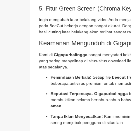
5. Fitur Green Screen (Chroma Ke
Ingin mengubah latar belakang video Anda menj
pada BeeCut bekerja dengan sangat akurat. Den
hasil
cutting
latar belakang akan terlihat sangat ra
Keamanan Mengunduh di Gigapu
Kami di
Gigapurbalingga
sangat menyadari kekh
yang sering menyelinap di situs-situs download 
atas segalanya.
Pemindaian Berkala:
Setiap file
beecut f
beberapa antivirus premium untuk memasti
Reputasi Terpercaya:
Gigapurbalingga
b
membuktikan selama bertahun-tahun bahwa 
aman
.
Tanpa Iklan Menyesatkan:
Kami meminima
sering menjebak pengguna di situs lain.