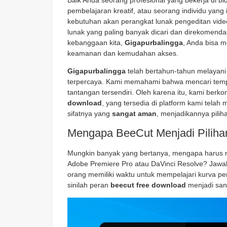
Baik Anda seorang profesional yang bekerja di 
pembelajaran kreatif, atau seorang individu yan
kebutuhan akan perangkat lunak pengeditan video
lunak yang paling banyak dicari dan direkomenda
kebanggaan kita,
Gigapurbalingga
, Anda bisa m
keamanan dan kemudahan akses.
Gigapurbalingga
telah bertahun-tahun melayani 
terpercaya. Kami memahami bahwa mencari tempa
tantangan tersendiri. Oleh karena itu, kami ber
download
, yang tersedia di platform kami telah 
sifatnya yang
sangat aman
, menjadikannya pilih
Mengapa BeeCut Menjadi Piliha
Mungkin banyak yang bertanya, mengapa harus me
Adobe Premiere Pro atau DaVinci Resolve? Jawab
orang memiliki waktu untuk mempelajari kurva pem
sinilah peran
beecut free download
menjadi sang