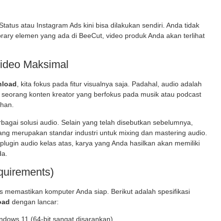
tus atau Instagram Ads kini bisa dilakukan sendiri. Anda tidak
brary elemen yang ada di BeeCut, video produk Anda akan terlihat
Video Maksimal
nload
, kita fokus pada fitur visualnya saja. Padahal, audio adalah
seorang konten kreator yang berfokus pada musik atau podcast
han.
bagai solusi audio. Selain yang telah disebutkan sebelumnya,
ng merupakan standar industri untuk mixing dan mastering audio.
gin audio kelas atas, karya yang Anda hasilkan akan memiliki
da.
quirements)
s memastikan komputer Anda siap. Berikut adalah spesifikasi
oad
dengan lancar:
dows 11 (64-bit sangat disarankan).