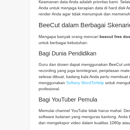
Keamanan data Anda adalah prioritas kami. Sela
Anda untuk menjaga kerapian data di hard disk
render Anda agar tidak menumpuk dan memenuhi 
BeeCut dalam Berbagai Skenar
Mengapa banyak orang mencari
beecut free do
untuk berbagai kebutuhan:
Bagi Dunia Pendidikan
Guru dan dosen dapat menggunakan BeeCut untuk
recording
yang juga terintegrasi, penjelasan mater
selesai dibuat, kadang kala Anda perlu membuat d
menggunakan
Softany WordToHelp
untuk menguba
profesional.
Bagi YouTuber Pemula
Memulai channel YouTube tidak harus mahal. D
software bulanan yang menguras kantong. Anda
dan mengekspor video dalam kualitas 1080p ata