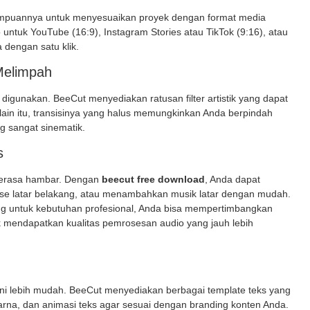
mpuannya untuk menyesuaikan proyek dengan format media
untuk YouTube (16:9), Instagram Stories atau TikTok (9:16), atau
 dengan satu klik.
 Melimpah
 digunakan. BeeCut menyediakan ratusan filter artistik yang dapat
ain itu, transisinya yang halus memungkinkan Anda berpindah
g sangat sinematik.
s
 terasa hambar. Dengan
beecut free download
, Anda dapat
ise latar belakang, atau menambahkan musik latar dengan mudah.
ng untuk kebutuhan profesional, Anda bisa mempertimbangkan
 mendapatkan kualitas pemrosesan audio yang jauh lebih
ini lebih mudah. BeeCut menyediakan berbagai template teks yang
arna, dan animasi teks agar sesuai dengan
branding
konten Anda.