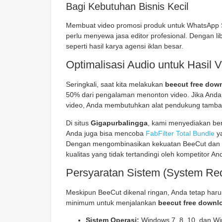
Bagi Kebutuhan Bisnis Kecil
Membuat video promosi produk untuk WhatsApp Sta
perlu menyewa jasa editor profesional. Dengan li
seperti hasil karya agensi iklan besar.
Optimalisasi Audio untuk Hasil 
Seringkali, saat kita melakukan
beecut free dow
50% dari pengalaman menonton video. Jika Anda 
video, Anda membutuhkan alat pendukung tamba
Di situs
Gigapurbalingga
, kami menyediakan ber
Anda juga bisa mencoba
FabFilter Total Bundle
ya
Dengan mengombinasikan kekuatan BeeCut dan plu
kualitas yang tidak tertandingi oleh kompetitor An
Persyaratan Sistem (System Re
Meskipun BeeCut dikenal ringan, Anda tetap haru
minimum untuk menjalankan
beecut free downl
Sistem Operasi:
Windows 7, 8, 10, dan Win