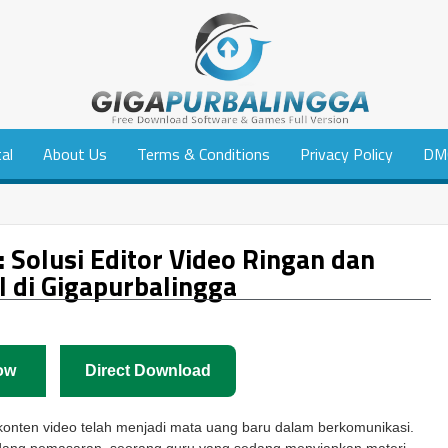
tal
About Us
Terms & Conditions
Privacy Policy
DM
 Solusi Editor Video Ringan dan
l di Gigapurbalingga
ow
Direct Download
konten video telah menjadi mata uang baru dalam berkomunikasi.