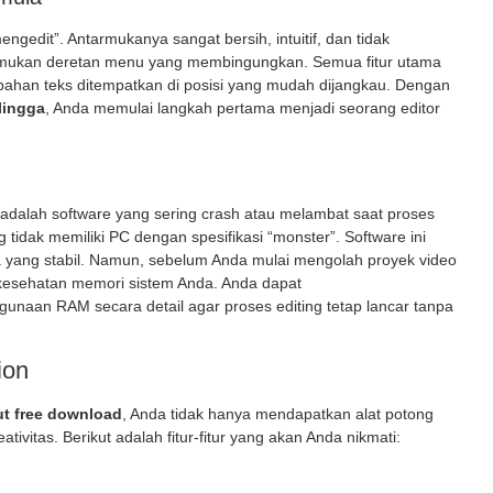
engedit”. Antarmukanya sangat bersih, intuitif, dan tidak
emukan deretan menu yang membingungkan. Semua fitur utama
han teks ditempatkan di posisi yang mudah dijangkau. Dengan
lingga
, Anda memulai langkah pertama menjadi seorang editor
 adalah software yang sering
crash
atau melambat saat proses
 tidak memiliki PC dengan spesifikasi “monster”. Software ini
 yang stabil. Namun, sebelum Anda mulai mengolah proyek video
 kesehatan memori sistem Anda. Anda dapat
naan RAM secara detail agar proses editing tetap lancar tanpa
ion
t free download
, Anda tidak hanya mendapatkan alat potong
ivitas. Berikut adalah fitur-fitur yang akan Anda nikmati: