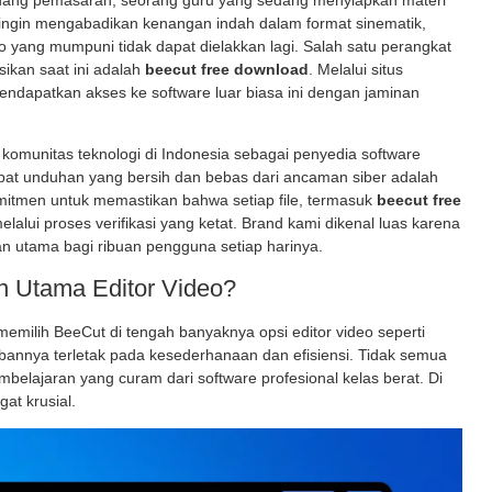
bidang pemasaran, seorang guru yang sedang menyiapkan materi
g ingin mengabadikan kenangan indah dalam format sinematik,
 yang mumpuni tidak dapat dielakkan lagi. Salah satu perangkat
sikan saat ini adalah
beecut free download
. Melalui situs
endapatkan akses ke software luar biasa ini dengan jaminan
komunitas teknologi di Indonesia sebagai penyedia software
t unduhan yang bersih dan bebas dari ancaman siber adalah
komitmen untuk memastikan bahwa setiap file, termasuk
beecut free
melalui proses verifikasi yang ketat. Brand kami dikenal luas karena
an utama bagi ribuan pengguna setiap harinya.
n Utama Editor Video?
milih BeeCut di tengah banyaknya opsi editor video seperti
annya terletak pada kesederhanaan dan efisiensi. Tidak semua
belajaran yang curam dari software profesional kelas berat. Di
at krusial.