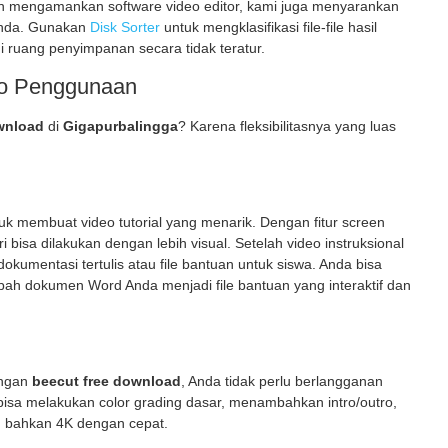
in mengamankan software video editor, kami juga menyarankan
 Anda. Gunakan
Disk Sorter
untuk mengklasifikasi file-file hasil
ruang penyimpanan secara tidak teratur.
io Penggunaan
wnload
di
Gigapurbalingga
? Karena fleksibilitasnya yang luas
 membuat video tutorial yang menarik. Dengan fitur
screen
i bisa dilakukan dengan lebih visual. Setelah video instruksional
okumentasi tertulis atau file bantuan untuk siswa. Anda bisa
h dokumen Word Anda menjadi file bantuan yang interaktif dan
engan
beecut free download
, Anda tidak perlu berlangganan
 bisa melakukan
color grading
dasar, menambahkan
intro/outro
,
u bahkan 4K dengan cepat.