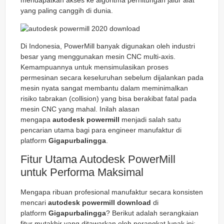
mendapatkan akses ke algoritma perhitungan jalur alat
yang paling canggih di dunia.
Di Indonesia, PowerMill banyak digunakan oleh industri
besar yang menggunakan mesin CNC multi-axis.
Kemampuannya untuk mensimulasikan proses
permesinan secara keseluruhan sebelum dijalankan pada
mesin nyata sangat membantu dalam meminimalkan
risiko tabrakan (collision) yang bisa berakibat fatal pada
mesin CNC yang mahal. Inilah alasan
mengapa
autodesk powermill
menjadi salah satu
pencarian utama bagi para engineer manufaktur di
platform
Gigapurbalingga
.
Fitur Utama Autodesk PowerMill
untuk Performa Maksimal
Mengapa ribuan profesional manufaktur secara konsisten
mencari
autodesk powermill download
di
platform
Gigapurbalingga
? Berikut adalah serangkaian
fitur mutakhir yang ditawarkan oleh perangkat lunak ini: