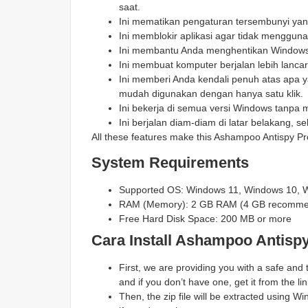
saat.
Ini mematikan pengaturan tersembunyi yan
Ini memblokir aplikasi agar tidak menggu
Ini membantu Anda menghentikan Windows d
Ini membuat komputer berjalan lebih lanca
Ini memberi Anda kendali penuh atas apa ya
mudah digunakan dengan hanya satu klik.
Ini bekerja di semua versi Windows tanpa
Ini berjalan diam-diam di latar belakang, s
All these features make this Ashampoo Antispy Pr
System Requirements
Supported OS: Windows 11, Windows 10, 
RAM (Memory): 2 GB RAM (4 GB recomm
Free Hard Disk Space: 200 MB or more
Cara Install Ashampoo Antisp
First, we are providing you with a safe and
and if you don’t have one, get it from the lin
Then, the zip file will be extracted using