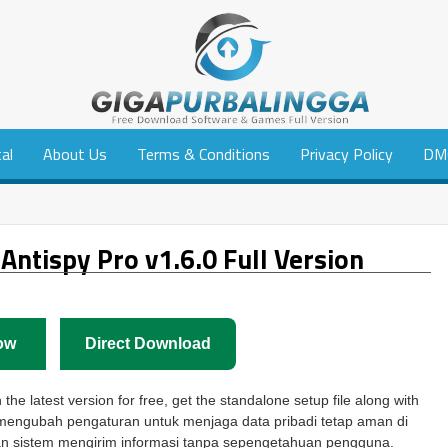
tal
About Us
Terms & Conditions
Privacy Policy
DM
tispy Pro v1.6.0 Full Version
ow
Direct Download
e latest version for free, get the standalone setup file along with
 mengubah pengaturan untuk menjaga data pribadi tetap aman di
n sistem mengirim informasi tanpa sepengetahuan pengguna.