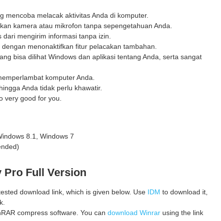
g mencoba melacak aktivitas Anda di komputer.
nakan kamera atau mikrofon tanpa sepengetahuan Anda.
ari mengirim informasi tanpa izin.
r dengan menonaktifkan fitur pelacakan tambahan.
ng bisa dilihat Windows dan aplikasi tentang Anda, serta sangat
 memperlambat komputer Anda.
ehingga Anda tidak perlu khawatir.
o very good for you.
Windows 8.1, Windows 7
ended)
y Pro
Full Version
 tested download link, which is given below. Use
IDM
to download it,
k.
 WinRAR compress software. You can
download Winrar
using the link