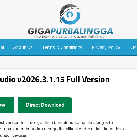
tal
About Us
Terms & Conditions
Privacy Policy
DM
dio v2026.3.1.15 Full Version
ow
Direct Download
t version for free, get the standalone setup file along with
ler untuk membuat dan mengedit aplikasi Android, lalu kamu bisa
ulator bawaan.