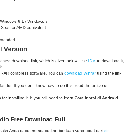
 Windows 8.1 / Windows 7
e, Xeon or AMD equivalent
ommended
l Version
 tested download link, which is given below. Use
IDM
to download it,
k.
 WinRAR compress software. You can
download Winrar
using the link
ender. If you don’t know how to do this, read the article on
for installing it. If you still need to learn
Cara instal di Android
dio
Free Download Full
maka Anda dapat mendapatkan bantuan yang tepat dari
sini
.