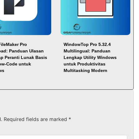
FileMaker Pro
WindowTop Pro 5.32.4
ad: Panduan Ulasan
Multilingual: Panduan
p Peranti Lunak Basis
Lengkap Utility Windows
ow-Code untuk
untuk Produktivitas
ws
Multitasking Modern
.
Required fields are marked
*