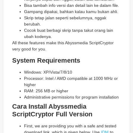
Bisa tambah info versi dan detail lain ke dalam file.
Gampang dipakai, bahkan kalau kamu bukan ahli.
Skrip tetap jalan seperti sebelumnya, nggak
berubah.
Cocok buat berbagi skrip tanpa takut orang lain
ubah kodenya.
All these features make this Abyssmedia ScriptCryptor
very good for you.
System Requirements
Windows: XP/Vista/7/8/10
Processor: Intel / AMD compatible at 1000 MHz or
higher
RAM: 256 MB or higher
Administrative permissions for program installation
Cara Install Abyssmedia
ScriptCryptor Full Version
First, we are providing you with a safe and tested
download link, which is given below. Use
IDM
to