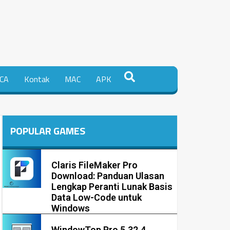
CA
Kontak
MAC
APK
POPULAR GAMES
Claris FileMaker Pro
Download: Panduan Ulasan
Lengkap Peranti Lunak Basis
Data Low-Code untuk
Windows
WindowTop Pro 5.32.4