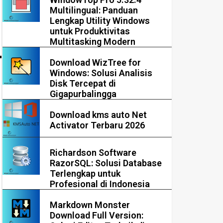
Multilingual: Panduan
Lengkap Utility Windows
untuk Produktivitas
Multitasking Modern
Download WizTree for
Windows: Solusi Analisis
Disk Tercepat di
Gigapurbalingga
Download kms auto Net
Activator Terbaru 2026
Richardson Software
RazorSQL: Solusi Database
Terlengkap untuk
Profesional di Indonesia
Markdown Monster
Download Full Version: