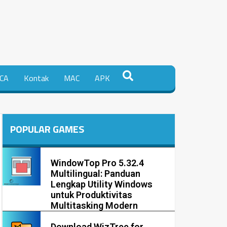
CA
Kontak
MAC
APK
POPULAR GAMES
WindowTop Pro 5.32.4
Multilingual: Panduan
Lengkap Utility Windows
untuk Produktivitas
Multitasking Modern
Download WizTree for