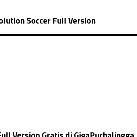
lution Soccer Full Version
ll Version Gratis di GigaPurbalingga